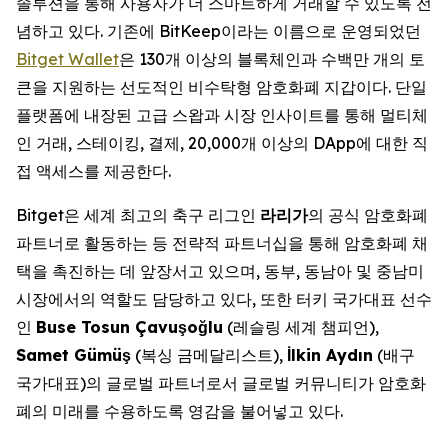
솔루션을 통해 사용자가 더 스마트하게 거래할 수 있도록 전
념하고 있다. 기존에 BitKeep이라는 이름으로 운영되었던
Bitget Wallet
은 130개 이상의 블록체인과 수백만 개의 토
큰을 지원하는 선도적인 비수탁형 암호화폐 지갑이다. 단일
플랫폼에 내장된 고급 스왑과 시장 인사이트를 통해 멀티체
인 거래, 스테이킹, 결제, 20,000개 이상의 DApp에 대한 직
접 액세스를 제공한다.
Bitget은 세계 최고의 축구 리그인
라리가
의 공식 암호화폐
파트너로 활동하는 등 전략적 파트너십을 통해 암호화폐 채
택을 촉진하는 데 앞장서고 있으며, 동부, 동남아 및 중남미
시장에서의 역할도 담당하고 있다, 또한 터키 국가대표 선수
인
Buse Tosun Çavu
ş
o
ğ
lu
(레슬링 세계 챔피언),
Samet Gümü
ş
(복싱 금메달리스트),
İ
lkin Ayd
ı
n
(배구
국가대표)의 글로벌 파트너로서 글로벌 커뮤니티가 암호화
폐의 미래를 수용하도록 영감을 불어넣고 있다.