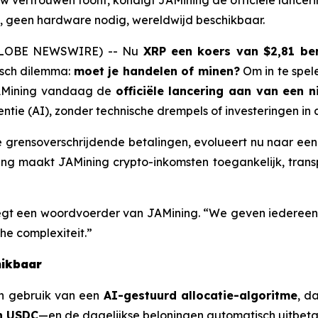
euw vertrouwen toont, kondigt JAMining de officiële lanc
n, geen hardware nodig, wereldwijd beschikbaar.
 (GLOBE NEWSWIRE) -- Nu
XRP een koers van $2,81 ber
isch dilemma:
moet je handelen of minen?
Om in te spel
 JAMining vandaag de
officiële lancering aan van een 
ntie (AI), zonder technische drempels of investeringen in 
ele grensoverschrijdende betalingen, evolueert nu naar ee
ing maakt JAMining crypto-inkomsten toegankelijk, tra
zegt een woordvoerder van JAMining. “We geven iedereen—
he complexiteit.”
hikbaar
n gebruik van een
AI-gestuurd allocatie-algoritme
, d
n USDC
—en de dagelijkse beloningen automatisch uitbeta