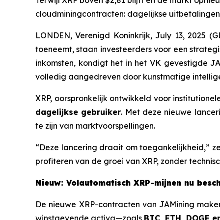
Terwijl XRP boven $2,81 blijft en de markt opni
cloudminingcontracten: dagelijkse uitbetalinge
LONDEN, Verenigd Koninkrijk, July 13, 2025
toeneemt, staan investeerders voor een strateg
inkomsten, kondigt het in het VK gevestigde
volledig aangedreven door kunstmatige intellige
XRP, oorspronkelijk ontwikkeld voor institution
dagelijkse gebruiker
. Met deze nieuwe lancer
te zijn van marktvoorspellingen.
“Deze lancering draait om toegankelijkheid,” 
profiteren van de groei van XRP, zonder technisc
Nieuw: Volautomatisch XRP-mijnen nu besc
De nieuwe XRP-contracten van JAMining make
winstgevende activa—zoals
BTC, ETH, DOGE e