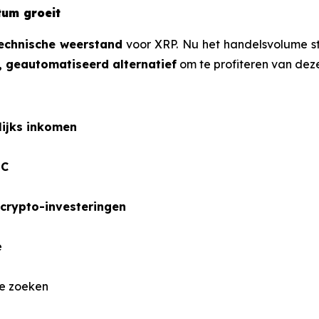
um groeit
technische weerstand
voor XRP. Nu het handelsvolume s
f, geautomatiseerd alternatief
om te profiteren van deze 
lijks inkomen
DC
crypto-investeringen
e
ie zoeken