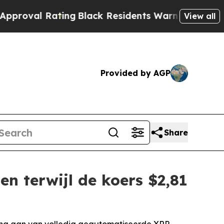
Rating
Black Residents Warned of Abusive Cops f
View all
Provided by AGP
Share
n terwijl de koers $2,81