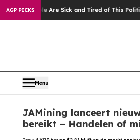
eople Are Sick and Tired of This Politics of Hat
AGP PICKS
Menu
JAMining lanceert nieuw
bereikt – Handelen of mi