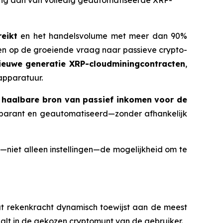
ering aan van volledig geautomatiseerde XRP-
eikt
en het handelsvolume met meer dan 90%
en op de groeiende vraag naar passieve crypto-
nieuwe generatie XRP-cloudminingcontracten
,
apparatuur.
n
haalbare bron van passief inkomen voor de
nsparant en geautomatiseerd—zonder afhankelijk
niet alleen instellingen—de mogelijkheid om te
at rekenkracht dynamisch toewijst aan de meest
alt in de gekozen cryptomunt van de gebruiker.