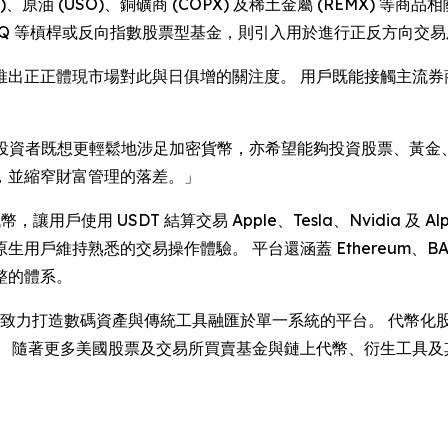
GLD)、原油 (USO)、銅礦商 (COPX) 及稀土金屬 (REMX
 SQQQ 等槓桿或反向指數股票型基金，則引入用於進行正反方向
推出正正體現市場對此與日俱增的關注度。 用戶既能接觸主流券
投資者既想更輕鬆地涉足加密貨幣，亦希望能夠投資股票、黃金
，並縮窄財富管理的落差。」
，讓用戶使用 USDT 結算交易 Apple、Tesla、Nvidia 
維持熟悉的交易操作體驗。 平台還涵蓋 Ethereum、BASE、
整的體系。
里程，致力打造數碼資產與傳統工具融匯於單一系統的平台。 代幣
隨著更多美國股票及交易所買賣基金與鏈上代幣、衍生工具及其他資