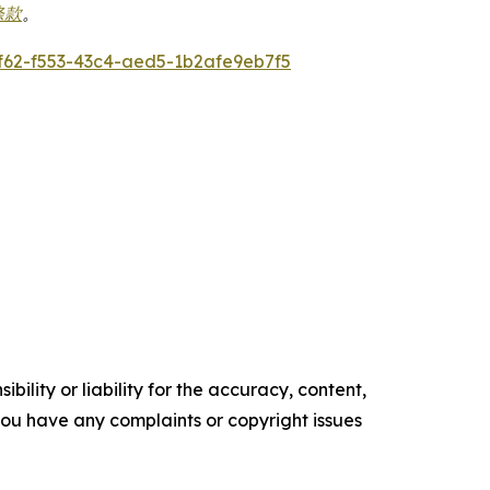
條款
。
62-f553-43c4-aed5-1b2afe9eb7f5
ility or liability for the accuracy, content,
f you have any complaints or copyright issues