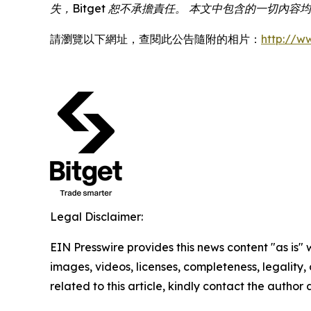
失，Bitget 恕不承擔責任。 本文中包含的一切內
請瀏覽以下網址，查閱此公告隨附的相片：
http://
Legal Disclaimer:
EIN Presswire provides this news content "as is" 
images, videos, licenses, completeness, legality, o
related to this article, kindly contact the author