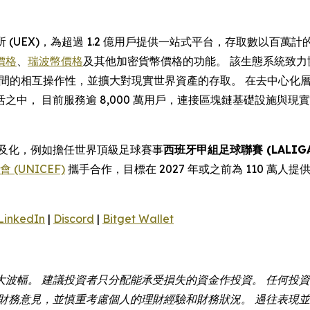
所 (UEX)，為超過 1.2 億用戶提供一站式平台，存取數以
價格
、
瑞波幣價格
及其他加密貨幣價格的功能。 該生態系統致力
ain 之間的相互操作性，並擴大對現實世界資產的存取。 在去中心化
之中， 目前服務逾 8,000 萬用戶，連接區塊鏈基礎設施與
幣普及化，例如擔任世界頂級足球賽事
西班牙甲組足球聯賽 (LALIGA
(UNICEF)
攜手合作，目標在 2027 年或之前為 110 萬人提
LinkedIn
|
Discord
|
Bitget Wallet
大波幅。 建議投資者只分配能承受損失的資金作投資。 任何投
財務意見，並慎重考慮個人的理財經驗和財務狀況。 過往表現並