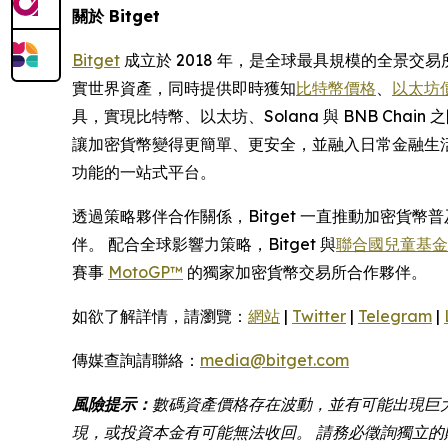
關於 Bitget
Bitget
成立於 2018 年，是全球最具規模的全景交易
實世界資產，同時提供即時獲知
比特幣價格
、
以太坊
具，實現比特幣、以太坊、Solana 與 BNB Ch
讓加密貨幣變得更簡單、更安全，並融入日常金融生活
功能的一站式平台。
透過策略夥伴合作關係，Bitget 一直推動加密貨
伴。 配合全球影響力策略，Bitget 與
聯合國兒童基金會 
賽事
MotoGP™
的獨家加密貨幣交易所合作夥伴。
如欲了解詳情，請瀏覽：
網站
|
Twitter
|
Telegram
|
傳媒查詢請聯絡：
media@bitget.com
風險提示：
數碼資產價格存在波動，並有可能出現巨
現，或投資本金有可能無法收回。 請務必徵詢獨立的