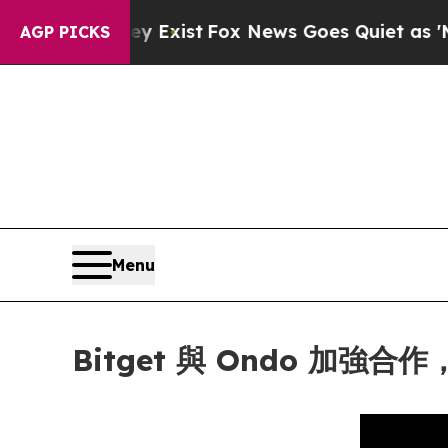
f They Exist
Fox News Goes Quiet as 'Maga Media
AGP PICKS
Menu
Bitget 與 Ondo 加