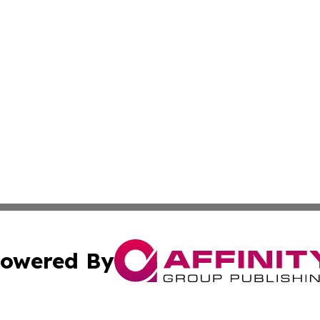
owered By
ubmit Press Release
Terms & Conditions
Copyright/DMCA