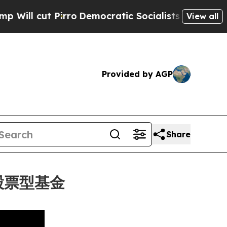
t Pirro
Democratic Socialists of America Propos
View all
Provided by AGP
Share
數股票型基金