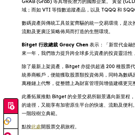
GRAB (Grab) 等具增長潛力的國際企業。 黃金 (
域；而如 VTI 等指數追蹤產品，以及 TQQQ 和
數碼資產與傳統工具並駕齊驅的統一交易環境，是次
流動及更廣泛策略佈局而打造的生態環境。
Bitget 行政總裁 Gracy Chen
表示：「新世代金融
來一年，我們致力提升跨全球多元資產的投資靈活性
除了最新上架資產，Bitget 亦提供超過 200 種股票代幣
統券商帳戶，便能獲取股票類投資佈局，同時為數碼原生用戶
萬種鏈上代幣，從整體上為財富管理與增值建構更完
此番拓展推動 Bitget 的全景交易所願景邁向新
的途徑，又能享有加密原生平台的快速、流動及便利。 
一階段樹立典範。
點按
此處
開股票交易旅程。