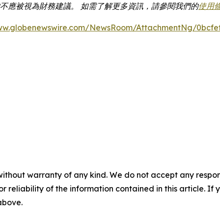
容均不應被視為財務建議。 如需了解更多資訊，請參閱我們的
使用
www.globenewswire.com/NewsRoom/AttachmentNg/0bcfef
without warranty of any kind. We do not accept any responsib
r reliability of the information contained in this article. I
 above.